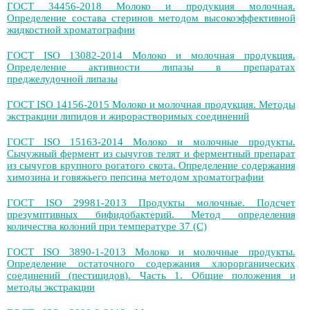
ГОСТ 34456-2018 Молоко и продукция молочная.
Определение состава стеринов методом высокоэффективной
жидкостной хроматографии
ГОСТ ISO 13082-2014 Молоко и молочная продукция.
Определение активности липазы в препаратах
преджелудочной липазы
ГОСТ ISO 14156-2015 Молоко и молочная продукция. Методы
экстракции липидов и жирорастворимых соединений
ГОСТ ISO 15163-2014 Молоко и молочные продукты.
Сычужный фермент из сычугов телят и ферментный препарат
из сычугов крупного рогатого скота. Определение содержания
химозина и говяжьего пепсина методом хроматографии
ГОСТ ISO 29981-2013 Продукты молочные. Подсчет
презумптивных бифидобактерий. Метод определения
количества колоний при температуре 37 (С)
ГОСТ ISO 3890-1-2013 Молоко и молочные продукты.
Определение остаточного содержания хлорорганических
соединений (пестицидов). Часть 1. Общие положения и
методы экстракции