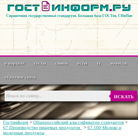
Справочник государственных стандартов. Большая база ГОСТов, СНиПов
о портале
госты
снипы
осты
ту
новости
обратная связь
ИСКАТЬ
Гостинформ
>
Общероссийский классификатор стандартов
>
67 Производство пищевых продуктов
>
67.100 Молоко и
молочные продукты