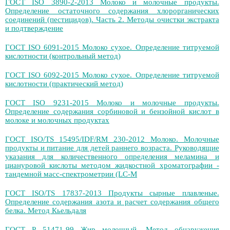
ГОСТ ISO 3890-2-2013 Молоко и молочные продукты.
Определение остаточного содержания хлорорганических
соединений (пестицидов). Часть 2. Методы очистки экстракта
и подтверждение
ГОСТ ISO 6091-2015 Молоко сухое. Определение титруемой
кислотности (контрольный метод)
ГОСТ ISO 6092-2015 Молоко сухое. Определение титруемой
кислотности (практический метод)
ГОСТ ISO 9231-2015 Молоко и молочные продукты.
Определение содержания сорбиновой и бензойной кислот в
молоке и молочных продуктах
ГОСТ ISO/TS 15495/IDF/RM 230-2012 Молоко. Молочные
продукты и питание для детей раннего возраста. Руководящие
указания для количественного определения меламина и
циануровой кислоты методом жидкостной хроматографии -
тандемной масс-спектрометрии (LC-M
ГОСТ ISO/TS 17837-2013 Продукты сырные плавленые.
Определение содержания азота и расчет содержания общего
белка. Метод Кьельдаля
ГОСТ Р 51471-99 Жир молочный. Метод обнаружения