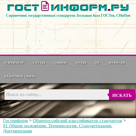
Справочник государственных стандартов. Большая база ГОСТов, СНиПов
о портале
госты
снипы
осты
ту
новости
обратная связь
ИСКАТЬ
Гостинформ
>
Общероссийский классификатор стандартов
>
01 Общие положения. Терминология. Стандартизация.
Документация