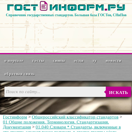
Справочник государственных стандартов. Большая база ГОСТов, СНиПов
о портале
госты
снипы
осты
ту
новости
обратная связь
ИСКАТЬ
Гостинформ
>
Общероссийский классификатор стандартов
>
01 Общие положения. Терминология. Стандартизация.
Документация
>
01.040 Словари * Стандарты, включенные в