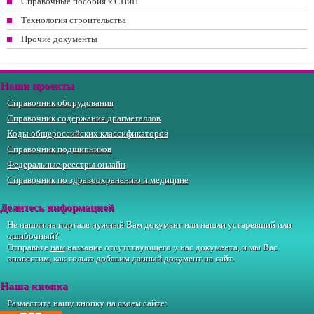
Справочные пособия к СНиП
Технология строительства
Прочие документы
Наши проекты
Справочник оборудования
Справочник содержания драгметаллов
Коды общероссийских классификаторов
Справочник подшипников
Федеральные реестры онлайн
Справочник по здравоохранению и медицине
Делитесь информацией
Не нашли на портале нужный Вам документ или нашли устаревший или
ошибочный?
Отправьте
нам
название отсутствующего у нас документа, и мы Вас
оповестим, как только добавим данный документ на сайт.
Наша кнопка
Разместите нашу кнопку на своем сайте: