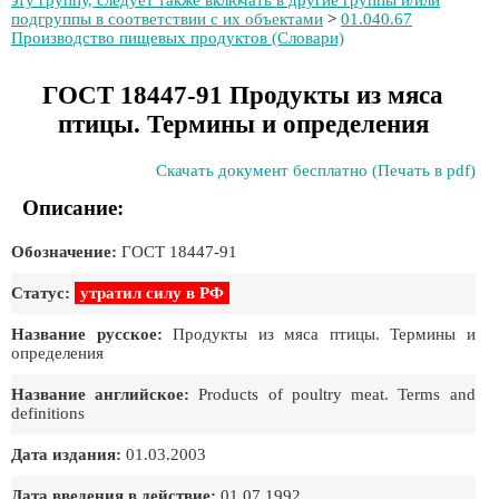
эту группу, следует также включать в другие группы и/или
подгруппы в соответствии с их объектами
>
01.040.67
Производство пищевых продуктов (Словари)
ГОСТ 18447-91 Продукты из мяса
птицы. Термины и определения
Скачать документ бесплатно (Печать в pdf)
Описание:
Обозначение:
ГОСТ 18447-91
Статус:
утратил силу в РФ
Название русское:
Продукты из мяса птицы. Термины и
определения
Название английское:
Products of poultry meat. Terms and
definitions
Дата издания:
01.03.2003
Дата введения в действие:
01.07.1992