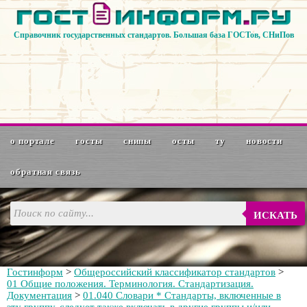
Справочник государственных стандартов. Большая база ГОСТов, СНиПов
о портале
госты
снипы
осты
ту
новости
обратная связь
ИСКАТЬ
Гостинформ
>
Общероссийский классификатор стандартов
>
01 Общие положения. Терминология. Стандартизация.
Документация
>
01.040 Словари * Стандарты, включенные в