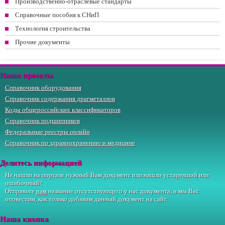
Производственно-отраслевые стандарты
Справочные пособия к СНиП
Технология строительства
Прочие документы
Наши проекты
Справочник оборудования
Справочник содержания драгметаллов
Коды общероссийских классификаторов
Справочник подшипников
Федеральные реестры онлайн
Справочник по здравоохранению и медицине
Делитесь информацией
Не нашли на портале нужный Вам документ или нашли устаревший или
ошибочный?
Отправьте
нам
название отсутствующего у нас документа, и мы Вас
оповестим, как только добавим данный документ на сайт.
Наша кнопка