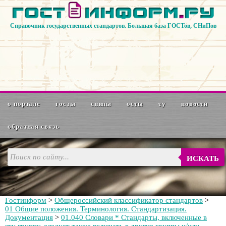
Справочник государственных стандартов. Большая база ГОСТов, СНиПов
о портале
госты
снипы
осты
ту
новости
обратная связь
ИСКАТЬ
Гостинформ
>
Общероссийский классификатор стандартов
>
01 Общие положения. Терминология. Стандартизация.
Документация
>
01.040 Словари * Стандарты, включенные в