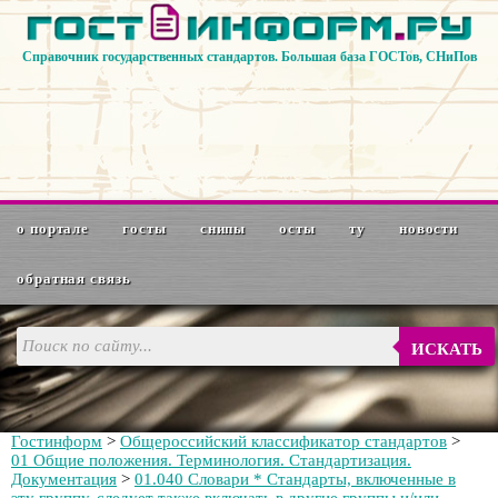
Справочник государственных стандартов. Большая база ГОСТов, СНиПов
о портале
госты
снипы
осты
ту
новости
обратная связь
ИСКАТЬ
Гостинформ
>
Общероссийский классификатор стандартов
>
01 Общие положения. Терминология. Стандартизация.
Документация
>
01.040 Словари * Стандарты, включенные в