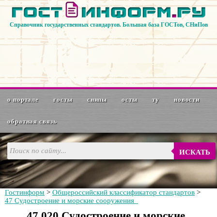
Справочник государственных стандартов. Большая база ГОСТов, СНиПов
о портале
госты
снипы
осты
ту
новости
обратная связь
ИСКАТЬ
Гостинформ
>
Общероссийский классификатор стандартов
>
47 Судостроение и морские сооружения
47.020 Судостроение и морские