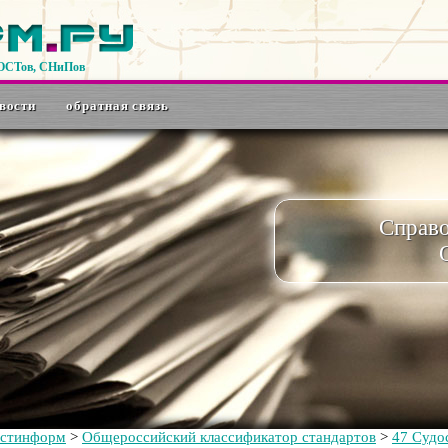
ГОСТов, СНиПов
вости
обратная связь
Справ
остинформ
>
Общероссийский классификатор стандартов
>
47 Судо