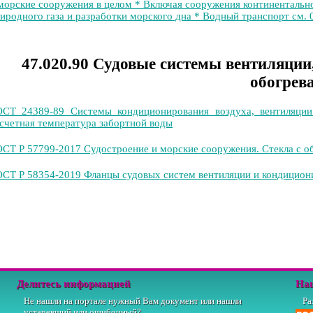
морские сооружения в целом * Включая сооружения континентальн
иродного газа и разработки морского дна * Водный транспорт см.
47.020.90 Судовые системы вентиляции
обогрев
СТ 24389-89 Системы кондиционирования воздуха, вентиляции
счетная температура забортной воды
СТ Р 57799-2017 Судостроение и морские сооружения. Стекла с о
СТ Р 58354-2019 Фланцы судовых систем вентиляции и кондицион
Делитесь информацией
На
Не нашли на портале нужный Вам документ или нашли
Ра
устаревший или ошибочный?