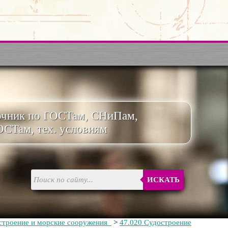
очник по ГОСТам, СНиПам,
ОСТам, тех. условиям
ИСКАТЬ
строение и морские сооружения
>
47.020 Судостроение