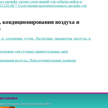
ого шельфа, кроме сооружений для добычи нефти и
 03.220.40 * Сооружения континентального шельфа для
, кондиционирования воздуха и
а
 и отопления судов. Расчетные параметры воздуха и
богревом для судовых прямоугольных окон
ирования воздуха. Присоединительные размеры
ша кнопка
зместите нашу кнопку на своем сайте: