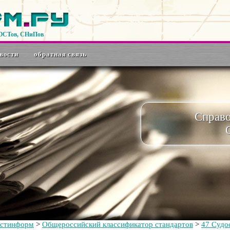
ГОСТов, СНиПов
вости
обратная связь
Справ
остинформ
>
Общероссийский классификатор стандартов
>
47 Судо