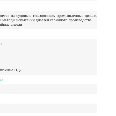
ется на судовые, тепловозные, промышленные дизели,
 и методы испытаний дизелей серийного производства.
айные дизели
о»
сылочные НД»
ию