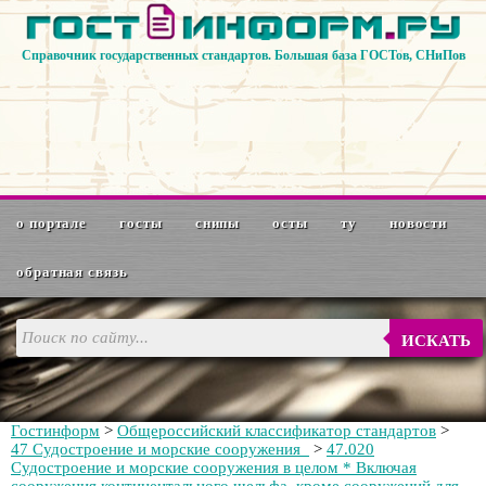
Справочник государственных стандартов. Большая база ГОСТов, СНиПов
о портале
госты
снипы
осты
ту
новости
обратная связь
ИСКАТЬ
Гостинформ
>
Общероссийский классификатор стандартов
>
47 Судостроение и морские сооружения
>
47.020
Судостроение и морские сооружения в целом * Включая