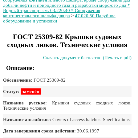
сооружения континентального шельфа, кроме сооружений для
добычи нефти и природного газа и разработки морского дна *
Водный транспорт см. 03.220.40 * Сооружения
континентального шельфа для ра
>
47.020.50 Палубное
оборудование и установки
ГОСТ 25309-82 Крышки судовых
сходных люков. Технические условия
Скачать документ бесплатно (Печать в pdf)
Описание:
Обозначение:
ГОСТ 25309-82
Статус:
заменён
Название русское:
Крышки судовых сходных люков.
Технические условия
Название английское:
Covers of access hatches. Specifications
Дата завершения срока действия:
30.06.1997