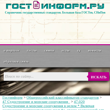
Справочник государственных стандартов. Большая база ГОСТов, СНиПов
о портале
госты
снипы
осты
ту
новости
обратная связь
ИСКАТЬ
Гостинформ
>
Общероссийский классификатор стандартов
>
47 Судостроение и морские сооружения
>
47.020
Судостроение и морские сооружения в целом * Включая