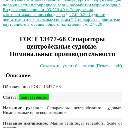
сооружения континентального шельфа, кроме сооружений для
добычи нефти и природного газа и разработки морского дна *
Водный транспорт см. 03.220.40 * Сооружения
континентального шельфа для ра
>
47.020.20 Судовые
двигатели и движительные системы * Стандарты на двигатели
внутреннего сгорания общего назначения см. 27.020
ГОСТ 13477-68 Сепараторы
центробежные судовые.
Номинальные производительности
Скачать документ бесплатно (Печать в pdf)
Описание:
Обозначение:
ГОСТ 13477-68
Статус:
действующий
Название русское:
Сепараторы центробежные судовые.
Номинальные производительности
Название английское:
Marine centrifugal separators. Scale of