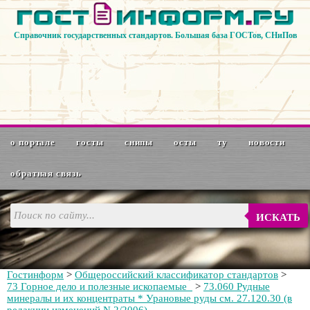
Справочник государственных стандартов. Большая база ГОСТов, СНиПов
о портале
госты
снипы
осты
ту
новости
обратная связь
ИСКАТЬ
Гостинформ
>
Общероссийский классификатор стандартов
>
73 Горное дело и полезные ископаемые
>
73.060 Рудные
минералы и их концентраты * Урановые руды см. 27.120.30 (в