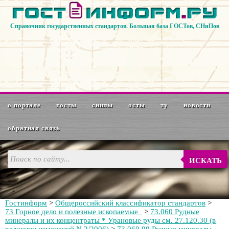
Справочник государственных стандартов. Большая база ГОСТов, СНиПов
о портале
госты
снипы
осты
ту
новости
обратная связь
ИСКАТЬ
Гостинформ
>
Общероссийский классификатор стандартов
>
73 Горное дело и полезные ископаемые
>
73.060 Рудные
минералы и их концентраты * Урановые руды см. 27.120.30 (в