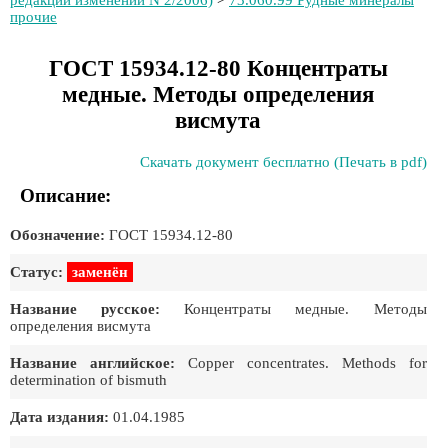
редакции изменений N 2/2006)
>
73.060.99 Рудные минералы
прочие
ГОСТ 15934.12-80 Концентраты
медные. Методы определения
висмута
Скачать документ бесплатно (Печать в pdf)
Описание:
Обозначение:
ГОСТ 15934.12-80
Статус:
заменён
Название русское:
Концентраты медные. Методы
определения висмута
Название английское:
Copper concentrates. Methods for
determination of bismuth
Дата издания:
01.04.1985