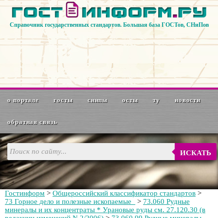
Справочник государственных стандартов. Большая база ГОСТов, СНиПов
о портале
госты
снипы
осты
ту
новости
обратная связь
ИСКАТЬ
Гостинформ
>
Общероссийский классификатор стандартов
>
73 Горное дело и полезные ископаемые
>
73.060 Рудные
минералы и их концентраты * Урановые руды см. 27.120.30 (в