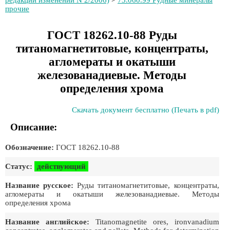
редакции изменений N 2/2006)
>
73.060.99 Рудные минералы
прочие
ГОСТ 18262.10-88 Руды
титаномагнетитовые, концентраты,
агломераты и окатыши
железованадиевые. Методы
определения хрома
Скачать документ бесплатно (Печать в pdf)
Описание:
Обозначение:
ГОСТ 18262.10-88
Статус:
действующий
Название русское:
Руды титаномагнетитовые, концентраты,
агломераты и окатыши железованадиевые. Методы
определения хрома
Название английское:
Titanomagnetite ores, ironvanadium