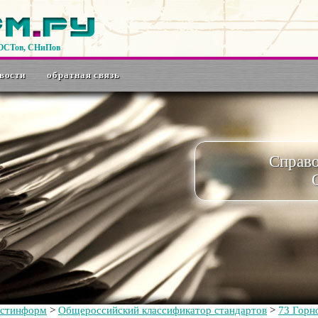
ГОСТов, СНиПов
вости
обратная связь
Справ
остинформ
>
Общероссийский классификатор стандартов
>
73 Горн