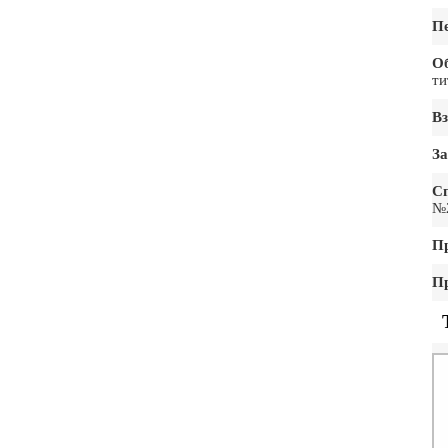
Пе
Об
ти
Вз
З
С
№2
П
П