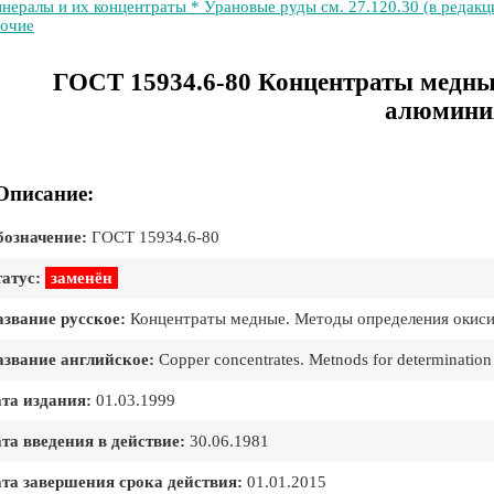
нералы и их концентраты * Урановые руды см. 27.120.30 (в редакц
очие
ГОСТ 15934.6-80 Концентраты медны
алюмини
Описание:
означение:
ГОСТ 15934.6-80
атус:
заменён
звание русское:
Концентраты медные. Методы определения окис
звание английское:
Copper concentrates. Metnods for determination
та издания:
01.03.1999
та введения в действие:
30.06.1981
та завершения срока действия:
01.01.2015