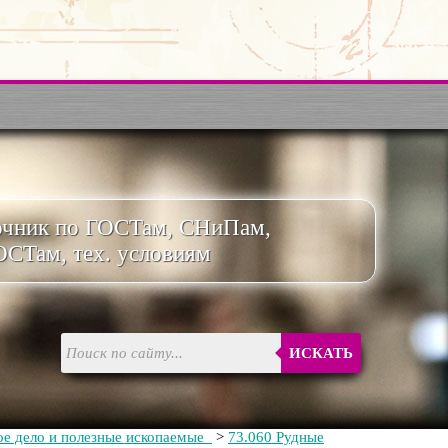
очник по ГОСТам, СНиПам,
ОСТам, тех. условиям
ИСКАТЬ
ое дело и полезные ископаемые
>
73.060 Рудные