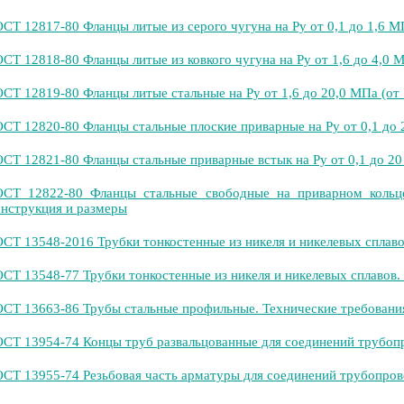
СТ 12817-80 Фланцы литые из серого чугуна на Ру от 0,1 до 1,6 МП
СТ 12818-80 Фланцы литые из ковкого чугуна на Ру от 1,6 до 4,0 МП
СТ 12819-80 Фланцы литые стальные на Ру от 1,6 до 20,0 МПа (от 1
СТ 12820-80 Фланцы стальные плоские приварные на Ру от 0,1 до 2,
СТ 12821-80 Фланцы стальные приварные встык на Ру от 0,1 до 20 
СТ 12822-80 Фланцы стальные свободные на приварном кольце 
нструкция и размеры
СТ 13548-2016 Трубки тонкостенные из никеля и никелевых сплаво
СТ 13548-77 Трубки тонкостенные из никеля и никелевых сплавов.
СТ 13663-86 Трубы стальные профильные. Технические требовани
СТ 13954-74 Концы труб развальцованные для соединений трубоп
СТ 13955-74 Резьбовая часть арматуры для соединений трубопров