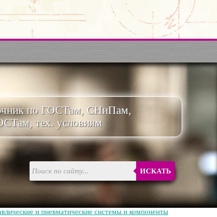
очник по ГОСТам, СНиПам,
ОСТам, тех. условиям
ИСКАТЬ
авлические и пневматические системы и компоненты