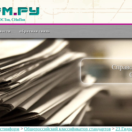
ГОСТов, СНиПов
вости
обратная связь
Справ
остинформ
>
Общероссийский классификатор стандартов
>
23 Гидр