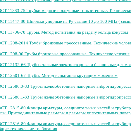
СТ 11383-75 Трубки медные и латунные тонкостенные. Технически
СТ 11447-80 Шпильки упорные на Ру свыше 10 до 100 МПа ( свыше 
СТ 11706-78 Трубы. Метод испытания на раздачу кольца конусом
СТ 1208-2014 Трубы бронзовые прессованные. Технические услов
СТ 1208-90 Трубы бронзовые прессованные. Технические условия
СТ 12132-66 Трубы стальные электросварные и бесшовные для мо
СТ 12501-67 Трубы. Метод испытания крутящим моментом
СТ 12586.0-83 Трубы железобетонные напорные виброгидропрессо
СТ 12586.1-83 Трубы железобетонные напорные виброгидропрессо
СТ 12815-80 Фланцы арматуры, соединительных частей и трубопрово
пы. Присоединительные размеры и размеры уплотнительных повер
СТ 12816-80 Фланцы арматуры, соединительных частей и трубопрово
щие технические требования