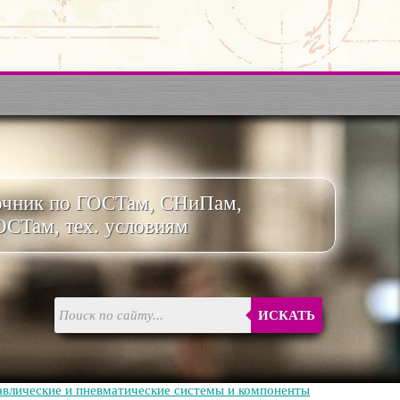
очник по ГОСТам, СНиПам,
ОСТам, тех. условиям
ИСКАТЬ
авлические и пневматические системы и компоненты