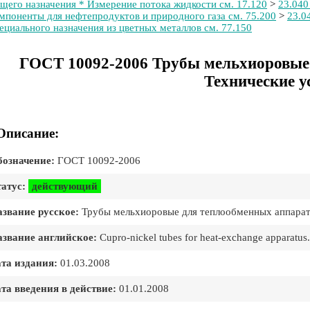
щего назначения * Измерение потока жидкости см. 17.120
>
23.040
мпоненты для нефтепродуктов и природного газа см. 75.200
>
23.0
ециального назначения из цветных металлов см. 77.150
ГОСТ 10092-2006 Трубы мельхиоровые 
Технические у
Описание:
означение:
ГОСТ 10092-2006
атус:
действующий
звание русское:
Трубы мельхиоровые для теплообменных аппарато
звание английское:
Cupro-nickel tubes for heat-exchange apparatus.
та издания:
01.03.2008
та введения в действие:
01.01.2008