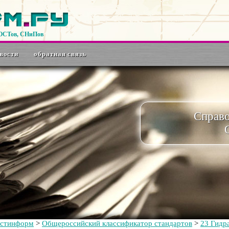
ГОСТов, СНиПов
вости
обратная связь
Справ
остинформ
>
Общероссийский классификатор стандартов
>
23 Гидр