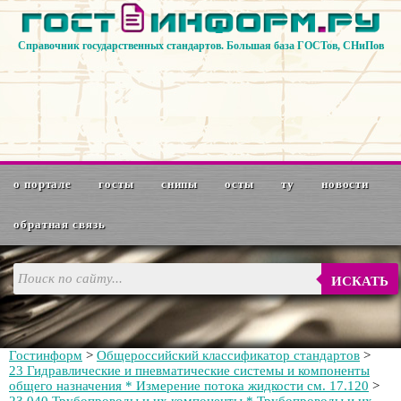
Справочник государственных стандартов. Большая база ГОСТов, СНиПов
о портале
госты
снипы
осты
ту
новости
обратная связь
ИСКАТЬ
Гостинформ
>
Общероссийский классификатор стандартов
>
23 Гидравлические и пневматические системы и компоненты
общего назначения * Измерение потока жидкости см. 17.120
>