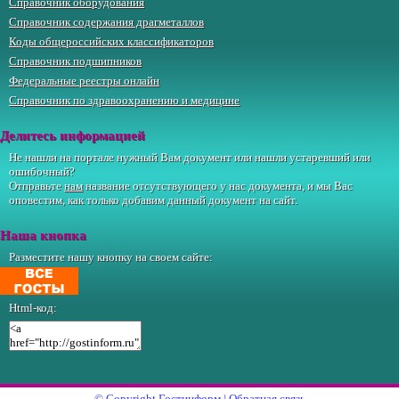
Справочник оборудования
Справочник содержания драгметаллов
Коды общероссийских классификаторов
Справочник подшипников
Федеральные реестры онлайн
Справочник по здравоохранению и медицине
Делитесь информацией
Не нашли на портале нужный Вам документ или нашли устаревший или
ошибочный?
Отправьте
нам
название отсутствующего у нас документа, и мы Вас
оповестим, как только добавим данный документ на сайт.
Наша кнопка
Разместите нашу кнопку на своем сайте:
Html-код:
© Copyright
Гостинформ
|
Обратная связь