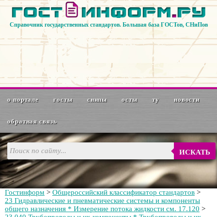
Справочник государственных стандартов. Большая база ГОСТов, СНиПов
о портале
госты
снипы
осты
ту
новости
обратная связь
ИСКАТЬ
Гостинформ
>
Общероссийский классификатор стандартов
>
23 Гидравлические и пневматические системы и компоненты
общего назначения * Измерение потока жидкости см. 17.120
>