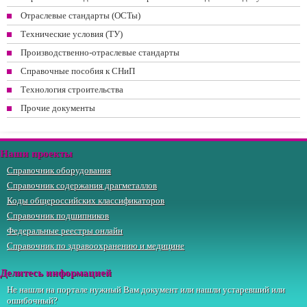
Отраслевые стандарты (ОСТы)
Технические условия (ТУ)
Производственно-отраслевые стандарты
Справочные пособия к СНиП
Технология строительства
Прочие документы
Наши проекты
Справочник оборудования
Справочник содержания драгметаллов
Коды общероссийских классификаторов
Справочник подшипников
Федеральные реестры онлайн
Справочник по здравоохранению и медицине
Делитесь информацией
Не нашли на портале нужный Вам документ или нашли устаревший или
ошибочный?