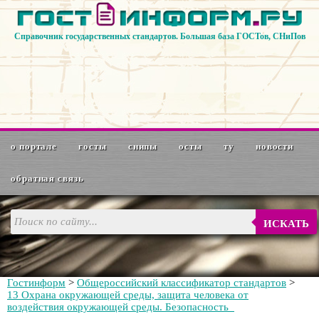
Справочник государственных стандартов. Большая база ГОСТов, СНиПов
о портале
госты
снипы
осты
ту
новости
обратная связь
ИСКАТЬ
Гостинформ
>
Общероссийский классификатор стандартов
>
13 Охрана окружающей среды, защита человека от
воздействия окружающей среды. Безопасность