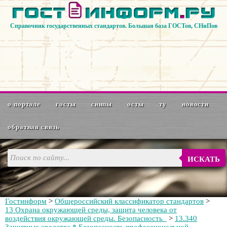
Справочник государственных стандартов. Большая база ГОСТов, СНиПов
о портале
госты
снипы
осты
ту
новости
обратная связь
ИСКАТЬ
Гостинформ
>
Общероссийский классификатор стандартов
>
13 Охрана окружающей среды, защита человека от
воздействия окружающей среды. Безопасность
>
13.340