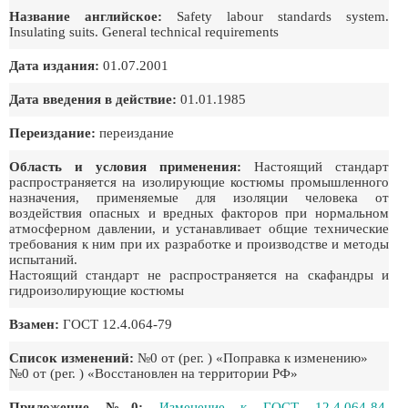
Название английское:
Safety labour standards system.
Insulating suits. General technical requirements
Дата издания:
01.07.2001
Дата введения в действие:
01.01.1985
Переиздание:
переиздание
Область и условия применения:
Настоящий стандарт
распространяется на изолирующие костюмы промышленного
назначения, применяемые для изоляции человека от
воздействия опасных и вредных факторов при нормальном
атмосферном давлении, и устанавливает общие технические
требования к ним при их разработке и производстве и методы
испытаний.
Настоящий стандарт не распространяется на скафандры и
гидроизолирующие костюмы
Взамен:
ГОСТ 12.4.064-79
Список изменений:
№0 от (рег. ) «Поправка к изменению»
№0 от (рег. ) «Восстановлен на территории РФ»
Приложение №0:
Изменение к ГОСТ 12.4.064-84.