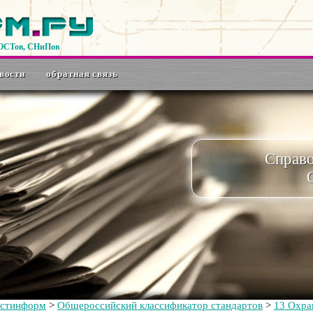
ГОСТов, СНиПов
вости
обратная связь
Справ
остинформ
>
Общероссийский классификатор стандартов
>
13 Охра