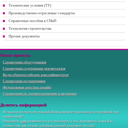
Технические условия (ТУ)
Производственно-отраслевые стандарты
Справочные пособия к СНиП
Технология строительства
Прочие документы
Наши проекты
Справочник оборудования
Справочник содержания драгметаллов
Коды общероссийских классификаторов
Справочник подшипников
Федеральные реестры онлайн
Справочник по здравоохранению и медицине
Делитесь информацией
Не нашли на портале нужный Вам документ или нашли устаревший или
ошибочный?
Отправьте
нам
название отсутствующего у нас документа, и мы Вас
оповестим, как только добавим данный документ на сайт.