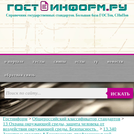
Справочник государственных стандартов. Большая база ГОСТов, СНиПов
о портале
госты
снипы
осты
ту
новости
обратная связь
ИСКАТЬ
Гостинформ
>
Общероссийский классификатор стандартов
>
13 Охрана окружающей среды, защита человека от
воздействия окружающей среды. Безопасность
>
13.340