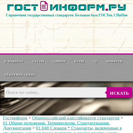
Справочник государственных стандартов. Большая база ГОСТов, СНиПов
о портале
госты
снипы
осты
ту
новости
обратная связь
ИСКАТЬ
Гостинформ
>
Общероссийский классификатор стандартов
>
01 Общие положения. Терминология. Стандартизация.
Документация
>
01.040 Словари * Стандарты, включенные в