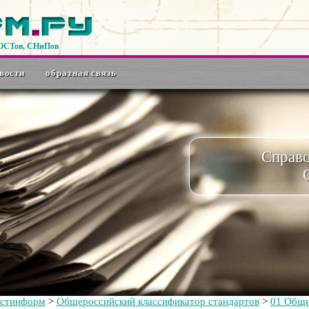
ГОСТов, СНиПов
вости
обратная связь
Справ
остинформ
>
Общероссийский классификатор стандартов
>
01 Общи