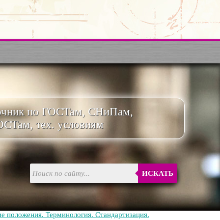
очник по ГОСТам, СНиПам,
ОСТам, тех. условиям
ИСКАТЬ
е положения. Терминология. Стандартизация.