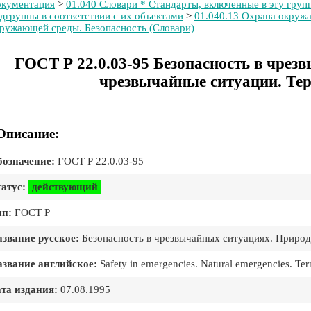
кументация
>
01.040 Словари * Стандарты, включенные в эту групп
дгруппы в соответствии с их объектами
>
01.040.13 Охрана окружа
ружающей среды. Безопасность (Словари)
ГОСТ Р 22.0.03-95 Безопасность в чре
чрезвычайные ситуации. Те
Описание:
означение:
ГОСТ Р 22.0.03-95
атус:
действующий
ип:
ГОСТ Р
звание русское:
Безопасность в чрезвычайных ситуациях. Природ
звание английское:
Safety in emergencies. Natural emergencies. Ter
та издания:
07.08.1995