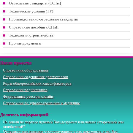
Отраслевые стандарты (ОСТы)
Технические условия (ТУ)
Производственно-отраслевые стандарты
Справочные пособия к СНиП
Технология строительства
Прочие документы
Наши проекты
Справочник оборудования
Справочник содержания драгметаллов
Коды общероссийских классификаторов
Справочник подшипников
Федеральные реестры онлайн
Справочник по здравоохранению и медицине
Делитесь информацией
Не нашли на портале нужный Вам документ или нашли устаревший или
ошибочный?
Отправьте
нам
название отсутствующего у нас документа, и мы Вас