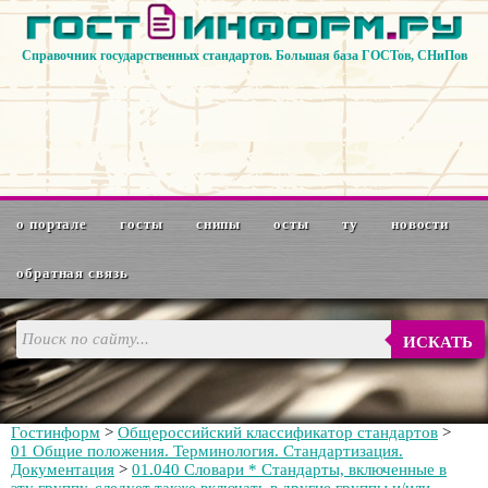
Справочник государственных стандартов. Большая база ГОСТов, СНиПов
о портале
госты
снипы
осты
ту
новости
обратная связь
ИСКАТЬ
Гостинформ
>
Общероссийский классификатор стандартов
>
01 Общие положения. Терминология. Стандартизация.
Документация
>
01.040 Словари * Стандарты, включенные в