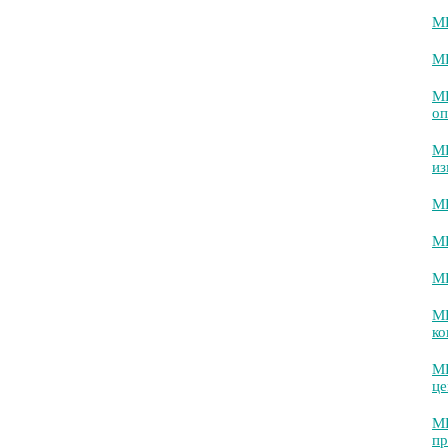
МИ
МИ
МИ
оп
МИ
из
МИ
МИ
МИ
М
ко
МИ
це
МИ
пр