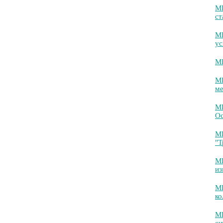
М
ст
М
ус
МИ
МИ
ме
МИ
Ос
МИ
"Т
МИ
из
МИ
ко
МИ