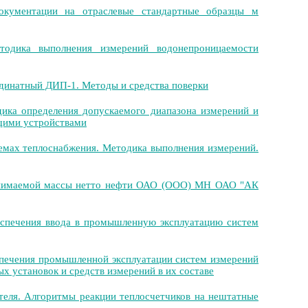
кументации на отраслевые стандартные образцы м
одика выполнения измерений водонепроницаемости
динатный ДИП-1. Методы и средства поверки
дика определения допускаемого диапазона измерений и
щими устройствами
темах теплоснабжения. Методика выполнения измерений.
инимаемой массы нетто нефти ОАО (ООО) МН ОАО "АК
еспечения ввода в промышленную эксплуатацию систем
спечения промышленной эксплуатации систем измерений
х установок и средств измерений в их составе
теля. Алгоритмы реакции теплосчетчиков на нештатные