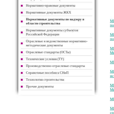
Нормативно-правовые документы
Нормативные документы ЖКХ
Нормативные документы по надзору в
МИ
области строительства
по
Нормативные документы субъектов
Российской Федерации
МИ
по
Отраслевые и ведомственные нормативно-
методические документы
МИ
Отраслевые стандарты (ОСТы)
Ме
Технические условия (ТУ)
МИ
Производственно-отраслевые стандарты
МИ
Справочные пособия к СНиП
ис
Технология строительства
МИ
Прочие документы
Ме
МИ
МИ
сп