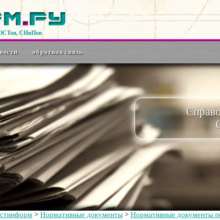
ГОСТов, СНиПов
вости
обратная связь
Справ
остинформ
>
Нормативные документы
>
Нормативные документы по