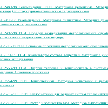
 2489-98 Рекомендация. ГСИ. Материалы цементные. Методик
аствора) по структурно-механическим характеристикам
 2490-98 Рекомендация. Материалы силикатные. Методика уско
ханическим характеристикам
 2492-98 ГСИ. Порядок аккредитации метрологических служб
уществлении метрологического надзора
 2500-98 ГСИ. Основные положения метрологического обеспечени
 2531-99 ГСИ. Анализаторы состава веществ и материалов уни
ловиях эксплуатации
 2553-99 ГСИ. Энергия тепловая и теплоноситель в системах
мерений. Основные положения
И 2554-99 ГСИ. Теплосчетчики. Методика испытаний с цель
ебования
 2573-2000 ГСИ. Теплосчетчики для водяных систем теплоснабже
 2580-2000 ГСИ. Расход и количество газа. Методика выполнения