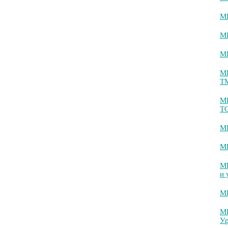
МИ
МИ
МИ
МИ
ТМ
М
Т
МИ
МИ
МИ
и 
МИ
МИ
Ур