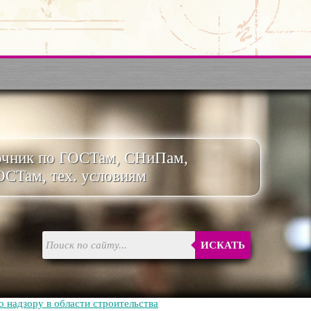
очник по ГОСТам, СНиПам,
ОСТам, тех. условиям
ИСКАТЬ
 надзору в области строительства