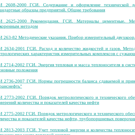
И 2608-2000 ГСИ. Содержание и оформление технической до
андартные образцы предприятий. Общие требования
И 2625-2000 Рекомендация. ГСИ. Материалы цементные. Мет
коренным методом
 263-82 Методические указания. Прибор измерительный двухкоор
 2634-2001 ГСИ. Расход и количество жидкостей и газов. Мето
трологических характеристик измерительных комплексов с сужаю
 2714-2002 ГСИ. Энергия тепловая и масса теплоносителя в сис
новные положения
 2736-2007 ГСИ. Нормы погрешности баланса сдаваемой и пр
ранснефть"
 2773-2002 ГСИ. Порядок метрологического и технического об
мерений количества и показателей качества нефти
 2775-2002 ГСИ. Порядок метрологического и технического обе
личества и показателей качества нефти, трубопоршневых поверочны
 2813-2003 ГСИ. Учет тепловой энергии и количества теплоноси