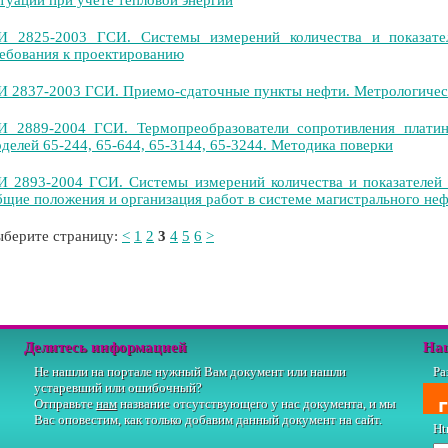
туации при учете тепловой энергии
 2825-2003 ГСИ. Системы измерений количества и показател
ебования к проектированию
 2837-2003 ГСИ. Приемо-сдаточные пункты нефти. Метрологическ
И 2889-2004 ГСИ. Термопреобразователи сопротивления плат
делей 65-244, 65-644, 65-3144, 65-3244. Методика поверки
 2893-2004 ГСИ. Системы измерений количества и показателей 
щие положения и организация работ в системе магистрального не
берите страницу:
<
1
2
3
4
5
6
>
Делитесь информацией
На
Не нашли на портале нужный Вам документ или нашли
Ра
устаревший или ошибочный?
Отправьте
нам
название отсутствующего у нас документа, и мы
Вас оповестим, как только добавим данный документ на сайт.
Ht