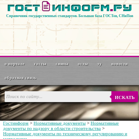
Справочник государственных стандартов. Большая база ГОСТов, СНиПов
о портале
госты
снипы
осты
ту
новости
обратная связь
ИСКАТЬ
Гостинформ
>
Нормативные документы
>
Нормативные
документы по надзору в области строительства
>
Нормативные документы по техническому регулированию и