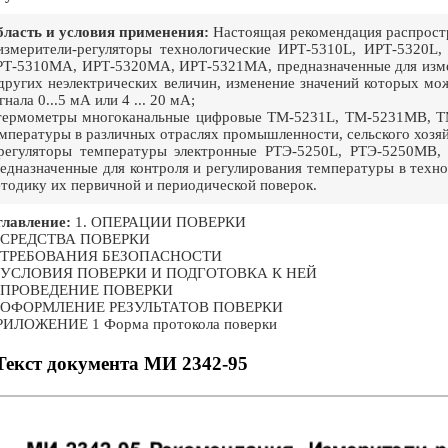
ласть и условия применения:
Настоящая рекомендация распростр
измерители-регуляторы технологические ИРТ-5310L, ИРТ-5320
Т-5310МА, ИРТ-5320МА, ИРТ-5321МА, предназначенные для измер
других неэлектрических величин, изменение значений которых м
гнала 0...5 мА или 4 ... 20 мА;
термометры многоканальные цифровые TM-5231L, ТМ-5231МВ, ТМ
мпературы в различных отраслях промышленности, сельского хозяй
регуляторы температуры электронные PTЭ-5250L, РТЭ-5250МВ
едназначенные для контроля и регулирования температуры в техно
тодику их первичной и периодической поверок.
лавление:
1. ОПЕРАЦИИ ПОВЕРКИ
. СРЕДСТВА ПОВЕРКИ
. ТРЕБОВАНИЯ БЕЗОПАСНОСТИ
. УСЛОВИЯ ПОВЕРКИ И ПОДГОТОВКА К НЕЙ
. ПРОВЕДЕНИЕ ПОВЕРКИ
. ОФОРМЛЕНИЕ РЕЗУЛЬТАТОВ ПОВЕРКИ
РИЛОЖЕНИЕ 1 Форма протокола поверки
Текст документа МИ 2342-95