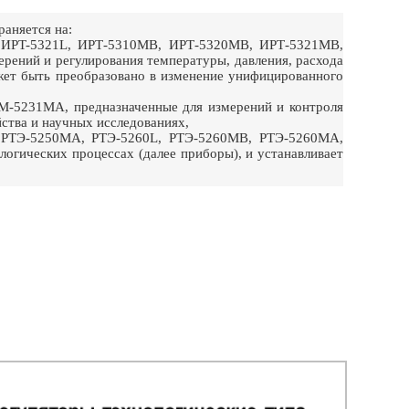
аняется на:
L, ИPT-5321L, ИРТ-5310МВ, ИРТ-5320МВ, ИРТ-5321МВ,
ений и регулирования температуры, давления, расхода
ожет быть преобразовано в изменение унифицированного
-5231МА, предназначенные для измерений и контроля
ства и научных исследованиях,
, РТЭ-5250МА, PTЭ-5260L, РТЭ-5260МВ, РТЭ-5260МА,
логических процессах (далее приборы), и устанавливает