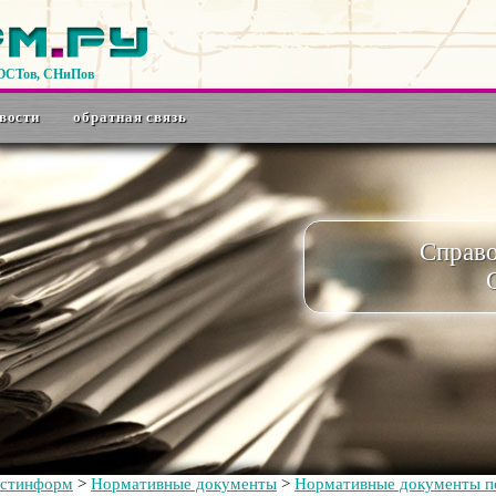
ГОСТов, СНиПов
вости
обратная связь
Справ
остинформ
>
Нормативные документы
>
Нормативные документы по