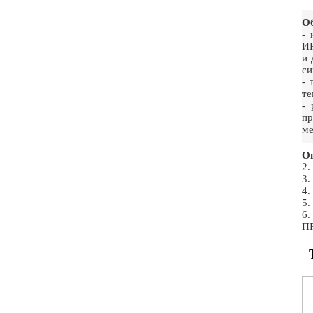
Об
- 
ИР
и 
си
- 
те
- 
пр
ме
Ог
2
3
4
5
6
П