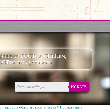
очник по ГОСТам, СНиПам,
ОСТам, тех. условиям
ИСКАТЬ
 надзору в области строительства
>
Нормативные