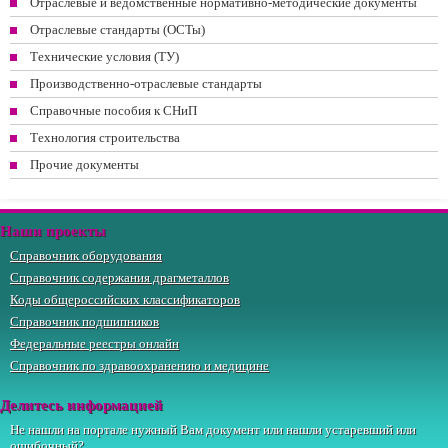
Отраслевые и ведомственные нормативно-методические документы
Отраслевые стандарты (ОСТы)
Технические условия (ТУ)
Производственно-отраслевые стандарты
Справочные пособия к СНиП
Технология строительства
Прочие документы
Наши проекты
Справочник оборудования
Справочник содержания драгметаллов
Коды общероссийских классификаторов
Справочник подшипников
Федеральные реестры онлайн
Справочник по здравоохранению и медицине
Делитесь информацией
Не нашли на портале нужный Вам документ или нашли устаревший или
ошибочный?