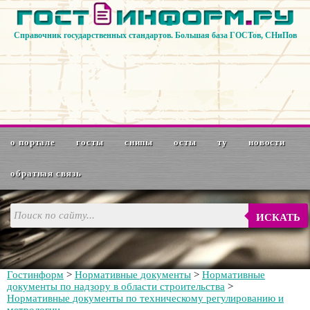
Справочник государственных стандартов. Большая база ГОСТов, СНиПов
о портале
госты
снипы
осты
ту
новости
обратная связь
ИСКАТЬ
Гостинформ
>
Нормативные документы
>
Нормативные
документы по надзору в области строительства
>
Нормативные документы по техническому регулированию и