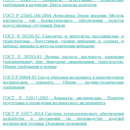
требования к надписям. Цвета окраски агрегатов
ГОСТ Р 25645.166-2004 Атмосфера Земли верхняя. Модель
плотности для баллистического обеспечения полетов
искусственных спутников Земли
ГОСТ Р 50256-92 Самолеты и вертолеты пассажирские и
транспортные. Допустимые уровни вибрации в салонах и
кабинах экипажа и методы измерения вибрации
ГОСТ Р 50593-93 Нормы расхода кислорода ранеными
(пораженными) при эвакуации авиационным транспортом.
Общие требования и нормы
ГОСТ Р 50804-95 Среда обитания космонавта в пилотируемом
космическом аппарате. Общие медико-технические
требования
ГОСТ Р 52017-2003 Аппараты космические. Порядок
подготовки и проведения космического эксперимента
ГОСТ Р 55977-2014 Система технологического обеспечения
разработки и постановки на производство изделий
космической техники. Основные положения