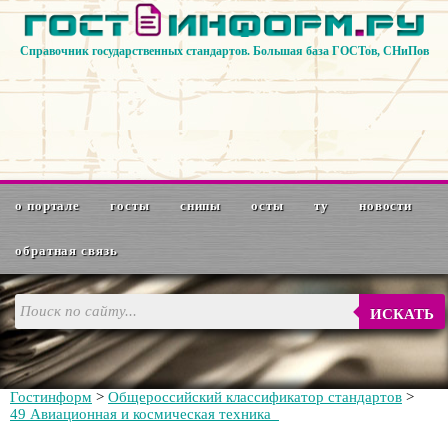
Справочник государственных стандартов. Большая база ГОСТов, СНиПов
о портале
госты
снипы
осты
ту
новости
обратная связь
ИСКАТЬ
Гостинформ
>
Общероссийский классификатор стандартов
>
49 Авиационная и космическая техника