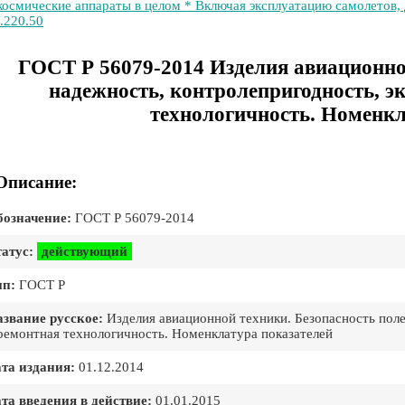
космические аппараты в целом * Включая эксплуатацию самолетов, 
.220.50
ГОСТ Р 56079-2014 Изделия авиационной
надежность, контролепригодность, э
технологичность. Номенкл
Описание:
означение:
ГОСТ Р 56079-2014
атус:
действующий
ип:
ГОСТ Р
звание русское:
Изделия авиационной техники. Безопасность поле
ремонтная технологичность. Номенклатура показателей
та издания:
01.12.2014
та введения в действие:
01.01.2015