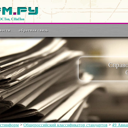
ГОСТов, СНиПов
вости
обратная связь
Справ
остинформ
>
Общероссийский классификатор стандартов
>
49 Авиа