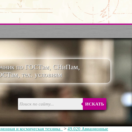
очник по ГОСТам, СНиПам,
ОСТам, тех. условиям
ИСКАТЬ
ционная и космическая техника
>
49.020 Авиационные