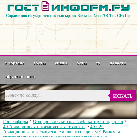
Справочник государственных стандартов. Большая база ГОСТов, СНиПов
о портале
госты
снипы
осты
ту
новости
обратная связь
ИСКАТЬ
Гостинформ
>
Общероссийский классификатор стандартов
>
49 Авиационная и космическая техника
>
49.020
Авиационные и космические аппараты в целом * Включая