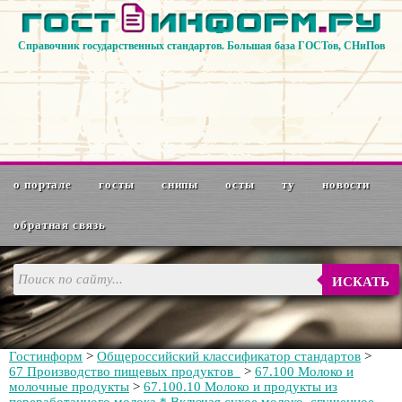
Справочник государственных стандартов. Большая база ГОСТов, СНиПов
о портале
госты
снипы
осты
ту
новости
обратная связь
ИСКАТЬ
Гостинформ
>
Общероссийский классификатор стандартов
>
67 Производство пищевых продуктов
>
67.100 Молоко и
молочные продукты
>
67.100.10 Молоко и продукты из