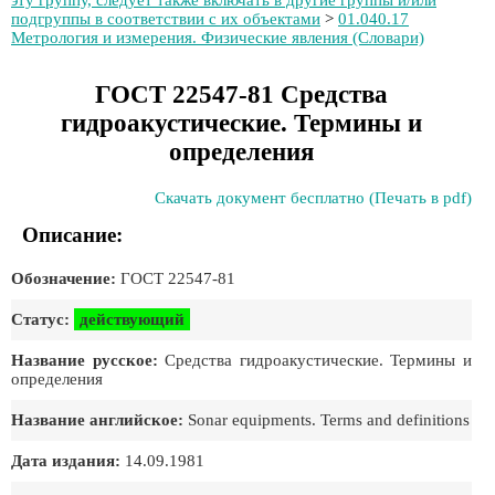
эту группу, следует также включать в другие группы и/или
подгруппы в соответствии с их объектами
>
01.040.17
Метрология и измерения. Физические явления (Словари)
ГОСТ 22547-81 Средства
гидроакустические. Термины и
определения
Скачать документ бесплатно (Печать в pdf)
Описание:
Обозначение:
ГОСТ 22547-81
Статус:
действующий
Название русское:
Средства гидроакустические. Термины и
определения
Название английское:
Sonar equipments. Terms and definitions
Дата издания:
14.09.1981