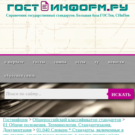
Справочник государственных стандартов. Большая база ГОСТов, СНиПов
о портале
госты
снипы
осты
ту
новости
обратная связь
ИСКАТЬ
Гостинформ
>
Общероссийский классификатор стандартов
>
01 Общие положения. Терминология. Стандартизация.
Документация
>
01.040 Словари * Стандарты, включенные в