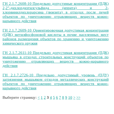
ГН 2.1.7.2608-10 Предельно допустимые концентрации (ПДК)
2,2"-дихлордиэтилсульфида (иприта) и 2-
хлорвинилдихлорарсина (люизита) в отходах после печей
объектов по уничтожению отравляющих веществ кожно-
нарывного действия
ГН 2.1.7.2609-10 Ориентировочная допустимая концентрация
(ОДК) метилфосфоновой кислоты в почве населенных мест
районов размещения объектов по хранению и уничтожению
химического оружия
ГН 2.1.7.2611-10 Предельно допустимая концентрация (ПДК)
мышьяка в отходах строительных конструкций объектов по
уничтожению отравляющих веществ кожно-нарывного
действия
ГН 2.1.7.2726-10 Предельно допустимый уровень (ПДУ)
загрязнения мышьяком отходов металлических конструкций
объектов по уничтожению отравляющих веществ кожно-
нарывного действия
Выберите страницу:
<
1
2
3
4
5
6
7
8
9
10
>
>>