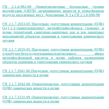
ГН 2.1.6.982-00 Ориентировочные безопасные уровни
воздействия (ОБУВ) загрязняющих веществ в атмосферном
воздухе населенных мест. Дополнение N 3 к ГН 2.1.6.696-98
ГН 2.1.7.2033-05 Предельно допустимая концентрация (ПДК)
О-(1,2,2-триметилпропил) метилфторфосфоната (зомана) в
почве территорий санитарно-защитных зон и зон защитных
мероприятий объектов хранения и уничтожения химического
оружия
ГН 2.1.7.2035-05 Предельно допустимая концентрация (ПДК)
о-изобутил-бета-n-диэтиламиноэтантиолового эфира
метилфосфоновой кислоты в почве районов размещения
объектов хранения и уничтожения химического оружия
ГН 2.1.7.2041-06 Предельно допустимые концентрации (ПДК)
химических веществ в почве
ГН 2.1.7.2042-06 Ориентировочно допустимые концентрации
(ОДК) химических веществ в почве
ГН 2.1.7.2511-09 Ориентировочно допустимые концентрации
(ОДК) химических веществ в почве