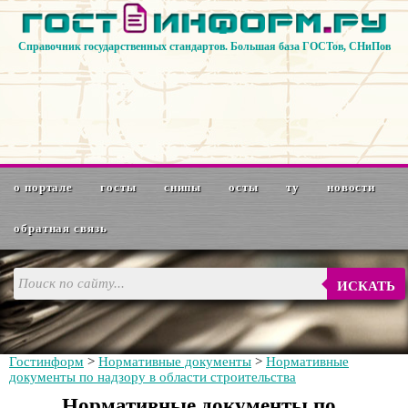
Справочник государственных стандартов. Большая база ГОСТов, СНиПов
о портале
госты
снипы
осты
ту
новости
обратная связь
ИСКАТЬ
Гостинформ
>
Нормативные документы
>
Нормативные
документы по надзору в области строительства
Нормативные документы по