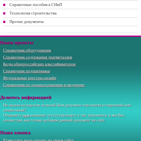
Справочные пособия к СНиП
Технология строительства
Прочие документы
Наши проекты
Справочник оборудования
Справочник содержания драгметаллов
Коды общероссийских классификаторов
Справочник подшипников
Федеральные реестры онлайн
Справочник по здравоохранению и медицине
Делитесь информацией
Не нашли на портале нужный Вам документ или нашли устаревший или
ошибочный?
Отправьте
нам
название отсутствующего у нас документа, и мы Вас
оповестим, как только добавим данный документ на сайт.
Наша кнопка
Разместите нашу кнопку на своем сайте: