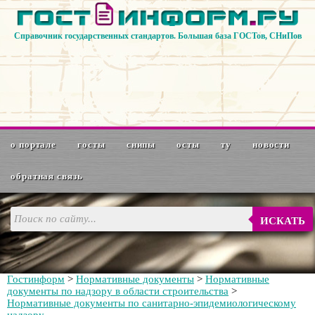
Справочник государственных стандартов. Большая база ГОСТов, СНиПов
о портале
госты
снипы
осты
ту
новости
обратная связь
ИСКАТЬ
Гостинформ
>
Нормативные документы
>
Нормативные
документы по надзору в области строительства
>
Нормативные документы по санитарно-эпидемиологическому