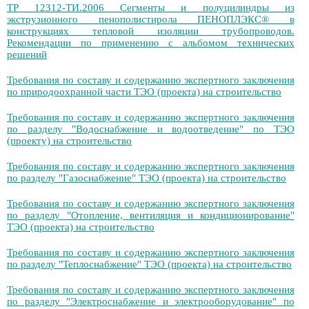
ТР 12312-ТИ.2006 Сегменты и полуцилиндры из
экструзионного пенополистирола ПЕНОПЛЭКС® в
конструкциях тепловой изоляции трубопроводов.
Рекомендации по применению с альбомом технических
решений
Требования по составу и содержанию экспертного заключения
по природоохранной части ТЭО (проекта) на строительство
Требования по составу и содержанию экспертного заключения
по разделу "Водоснабжение и водоотведение" по ТЭО
(проекту) на строительство
Требования по составу и содержанию экспертного заключения
по разделу "Газоснабжение" ТЭО (проекта) на строительство
Требования по составу и содержанию экспертного заключения
по разделу "Отопление, вентиляция и кондиционирование"
ТЭО (проекта) на строительство
Требования по составу и содержанию экспертного заключения
по разделу "Теплоснабжение" ТЭО (проекта) на строительство
Требования по составу и содержанию экспертного заключения
по разделу "Электроснабжение и электрооборудование" по