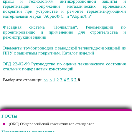
крыш и технологиям антикоррозионной защиты и
герметизации сопряжений металлических кровельных
покрытий при устройстве и ремонте герметизирующими
материалами марки "Абрис® С" и "Абрис® Р"
Фасадная система "Полиалпан". Рекомендации по
проектированию и применению для строительства и
реконструкции зданий
Элементы трубопроводов с заводской теплогидроизоляцией из
ППУ с защитным покрытием. Каталог изделий
ЭРД 22-02-99 Руководство по оценке технического состояния
стальных подкрановых конструкций
Выберите страницу:
<<
<
1
2
3
4
5
6
7
8
ГОСТы
(ОКС) Общероссийский классификатор стандартов