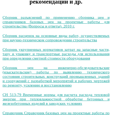
рекомендации и др.
Сборник разъяснений по применению сборника цен и
справочников базовых цен на проектные работы для
строительства (Вопросы и ответы). 2010 г.
Сборник расценок на основные виды работ, осуществляемых
при научно-техническом сопровождении строительства
Сборник укрупненных нормативов затрат на запасные части,
тару и упаковку и транспортные расходы для использования
при определении сметной стоимости оборудования
Сборник цен на инженерно-обследовательские
(изыскательские) работы по выявлению технического
состояния строительных конструкций промышленных зданий
и сооружений с разработкой меропрятий и рабочих чертежей
по ремонту, усилению и восстановлению
СН 513-79 Временные нормы для расчета расхода тепловой
энергии при тепловлажностной обработке бетонных и
железобетонных изделий в заводских условиях
Справочник Справочник базовых цен на проектные работы по