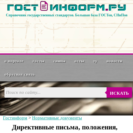
Справочник государственных стандартов. Большая база ГОСТов, СНиПов
о портале
госты
снипы
осты
ту
новости
обратная связь
ИСКАТЬ
Гостинформ
>
Нормативные документы
Директивные письма, положения,