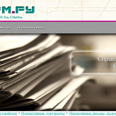
ГОСТов, СНиПов
вости
обратная связь
Справ
остинформ
>
Нормативные документы
>
Директивные письма, полож