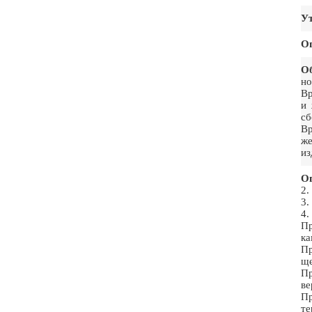
Ут
О
Об
но
Вр
и 
сб
Вр
же
из
Ог
2.
3.
4.
Пр
ка
Пр
ще
Пр
ве
Пр
те