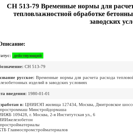
СН 513-79 Временные нормы для расчет
тепловлажностной обработке бетонны
заводских ус
Описание:
атус:
действующий
означение:
СН 513-79
звание русское:
Временные нормы для расчета расхода тепловой
лезобетонных изделий в заводских условиях
та введения:
1980-01-01
зработан в:
ЦНИИЭП жилища 127434, Москва, Дмитровское шоссе,
ипростроммаш Минстройдормаша
ИЖБ 109428, г. Москва, 2-я Институтская ул., 6
НИИжелезобетон
простройматериалы
ТБ Главмоспромстройматериалов