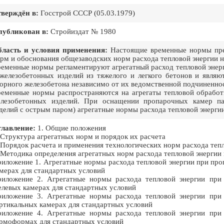
верждён в:
Госстрой СССР (05.03.1979)
публикован в:
Стройиздат № 1980
ласть и условия применения:
Настоящие временные нормы пред
рм и обоснования общезаводских норм расхода тепловой энергии н
еменные нормы регламентируют агрегатный расход тепловой энер
железобетонных изделий из тяжелого и легкого бетонов и являю
орного железобетона независимо от их ведомственной подчиненно
еменные нормы распространяются на агрегаты тепловой обработ
лезобетонных изделий. При оснащении пропарочных камер пар
делий с острым паром) агрегатные нормы расхода тепловой энерги
лавление:
1. Общие положения
 Структура агрегатных норм и порядок их расчета
 Порядок расчета и применения технологических норм расхода теп
 Методика определения агрегатных норм расхода тепловой энергии
иложение 1. Агрегатные нормы расхода тепловой энергии при пр
мерах для стандартных условий
иложение 2. Агрегатные нормы расхода тепловой энергии при
левых камерах для стандартных условий
иложение 3. Агрегатные нормы расхода тепловой энергии при
ртикальных камерах для стандартных условий
иложение 4. Агрегатные нормы расхода тепловой энергии при
рмоформах для стандартных условий