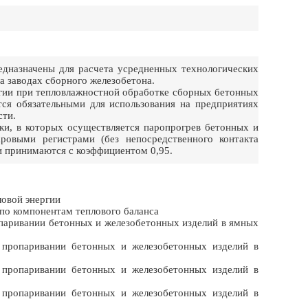
назначены для расчета усредненных технологических
а заводах сборного железобетона.
гии при тепловлажностной обработке сборных бетонных
тся обязательными для использования на предприятиях
сти.
ки, в которых осуществляется паропрогрев бетонных и
овыми регистрами (без непосредственного контакта
и принимаются с коэффициентом 0,95.
ловой энергии
 по компонентам теплового баланса
опаривании бетонных и железобетонных изделий в ямных
 пропаривании бетонных и железобетонных изделий в
 пропаривании бетонных и железобетонных изделий в
 пропаривании бетонных и железобетонных изделий в