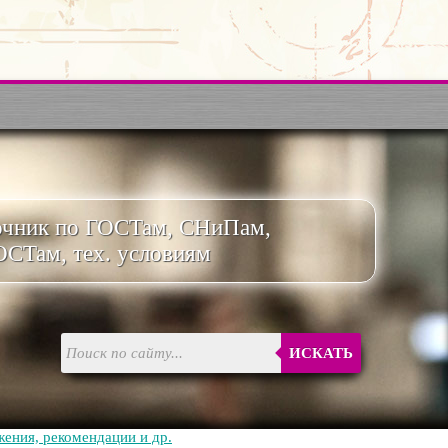
очник по ГОСТам, СНиПам,
ОСТам, тех. условиям
ИСКАТЬ
ения, рекомендации и др.