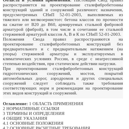
Область и условия применения:
Настоящий Свод правил
распространяется на проектирование сталефибробетонны
конструкций зданий и сооружений различногс назначения,
предусмотренных СНиП 52-01-2003, выполняемых из
тяжелого или мелкозернистогс бетона классов по прочности
на сжатие от В20 до В60, армируемых стальной фибровой
арматурой (фиброй), в том числе в сочетании ее стальной
стержневой арматурой классов А, В и К по СНиП 52-01-2003.
Положения Свода правил распространяются на
проектирование сталефибробетонных конструкций без
предварительного и с предварительным натяжением (на
упоры) стержневой арматуры и эксплуатируемых в
климатических условиях России, в среде с неагрессивной
степенью воздействия, при статическом действии нагрузки.
При проектировании сталефибробетонных конструкций
гидротехнических сооружений, мостов, покрытий
автомобильных дорог, аэродромов и других специальных
сооружений следует соблюдать также требования
соответствующих норм и рекомендации на проектирование
этих видов конструкций и сооружений.
Оглавление:
1 ОБЛАСТЬ ПРИМЕНЕНИЯ
2 НОРМАТИВНЫЕ ССЫЛКИ
3 ТЕРМИНЫ И ОПРЕДЕЛЕНИЯ
4 ОБЩИЕ УКАЗАНИЯ
4.1 ОСНОВНЫЕ ПОЛОЖЕНИЯ
4.2 ОСНОВНЫЕ РАСЧЕТНЫЕ ТРЕБОВАНИЯ