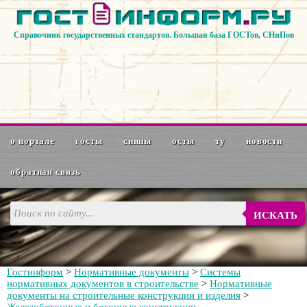
Справочник государственных стандартов. Большая база ГОСТов, СНиПов
о портале
госты
снипы
осты
ту
новости
обратная связь
ИСКАТЬ
Гостинформ
>
Нормативные документы
>
Системы
нормативных документов в строительстве
>
Нормативные
документы на строительные конструкции и изделия
>