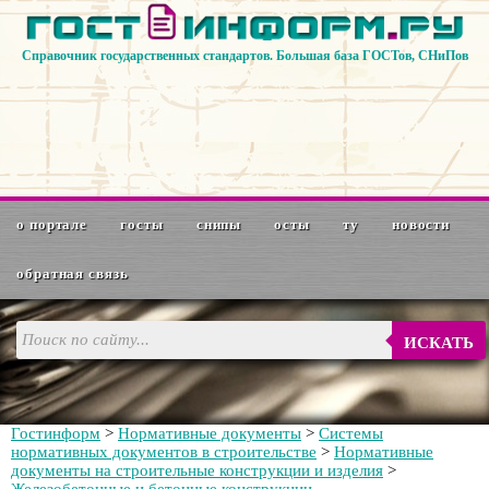
Справочник государственных стандартов. Большая база ГОСТов, СНиПов
о портале
госты
снипы
осты
ту
новости
обратная связь
ИСКАТЬ
Гостинформ
>
Нормативные документы
>
Системы
нормативных документов в строительстве
>
Нормативные
документы на строительные конструкции и изделия
>