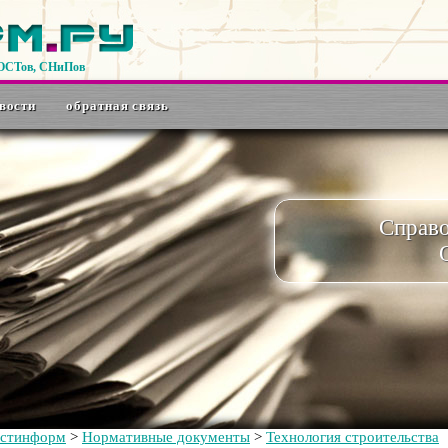
ГОСТов, СНиПов
вости
обратная связь
Справ
остинформ
>
Нормативные документы
>
Технология строительства