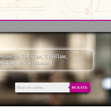
очник по ГОСТам, СНиПам,
ОСТам, тех. условиям
ИСКАТЬ