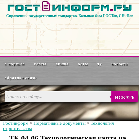
Справочник государственных стандартов. Большая база ГОСТов, СНиПов
о портале
госты
снипы
осты
ту
новости
обратная связь
ИСКАТЬ
Гостинформ
>
Нормативные документы
>
Технология
строительства
ТК 04-06 Технологическая карта на