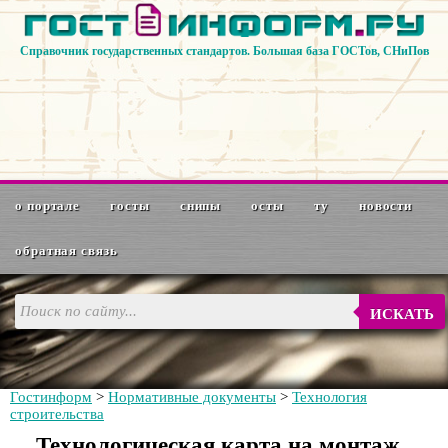
Справочник государственных стандартов. Большая база ГОСТов, СНиПов
о портале
госты
снипы
осты
ту
новости
обратная связь
ИСКАТЬ
Гостинформ
>
Нормативные документы
>
Технология
строительства
Технологическая карта на монтаж