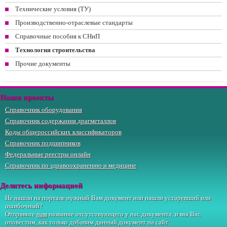
Технические условия (ТУ)
Производственно-отраслевые стандарты
Справочные пособия к СНиП
Технология строительства
Прочие документы
Наши проекты
Справочник оборудования
Справочник содержания драгметаллов
Коды общероссийских классификаторов
Справочник подшипников
Федеральные реестры онлайн
Справочник по здравоохранению и медицине
Делитесь информацией
Не нашли на портале нужный Вам документ или нашли устаревший или
ошибочный?
Отправьте
нам
название отсутствующего у нас документа, и мы Вас
оповестим, как только добавим данный документ на сайт.