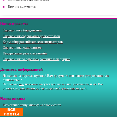
Прочие документы
Наши проекты
Справочник оборудования
Справочник содержания драгметаллов
Коды общероссийских классификаторов
Справочник подшипников
Федеральные реестры онлайн
Справочник по здравоохранению и медицине
Делитесь информацией
Не нашли на портале нужный Вам документ или нашли устаревший или
ошибочный?
Отправьте
нам
название отсутствующего у нас документа, и мы Вас
оповестим, как только добавим данный документ на сайт.
Наша кнопка
Разместите нашу кнопку на своем сайте: