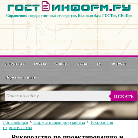
Справочник государственных стандартов. Большая база ГОСТов, СНиПов
о портале
госты
снипы
осты
ту
новости
обратная связь
ИСКАТЬ
Гостинформ
>
Нормативные документы
>
Технология
строительства
Руководство по проектированию и