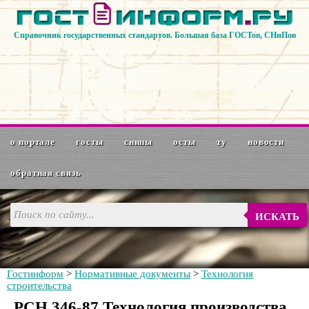
Справочник государственных стандартов. Большая база ГОСТов, СНиПов
о портале
госты
снипы
осты
ту
новости
обратная связь
ИСКАТЬ
Гостинформ
>
Нормативные документы
>
Технология
строительства
РСН 346-87 Технология производства