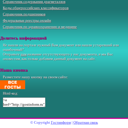
Справочник содержания драгметаллов
Коды общероссийских классификаторов
Справочник подшипников
Федеральные реестры онлайн
Справочник по здравоохранению и медицине
Делитесь информацией
Не нашли на портале нужный Вам документ или нашли устаревший или
ошибочный?
Отправьте
нам
название отсутствующего у нас документа, и мы Вас
оповестим, как только добавим данный документ на сайт.
Наша кнопка
Разместите нашу кнопку на своем сайте:
Html-код:
© Copyright
Гостинформ
|
Обратная связь