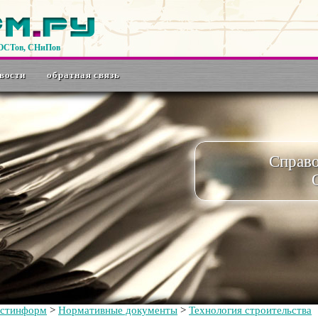
ГОСТов, СНиПов
вости
обратная связь
Справ
остинформ
>
Нормативные документы
>
Технология строительства