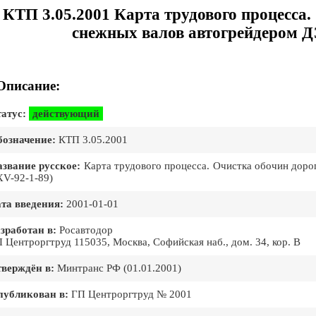
КТП 3.05.2001 Карта трудового процесса.
снежных валов автогрейдером ДЗ
Описание:
атус:
действующий
означение:
КТП 3.05.2001
звание русское:
Карта трудового процесса. Очистка обочин дорог
XV-92-1-89)
та введения:
2001-01-01
зработан в:
Росавтодор
 Центроргтруд 115035, Москва, Софийская наб., дом. 34, кор. В
верждён в:
Минтранс РФ (01.01.2001)
публикован в:
ГП Центроргтруд № 2001