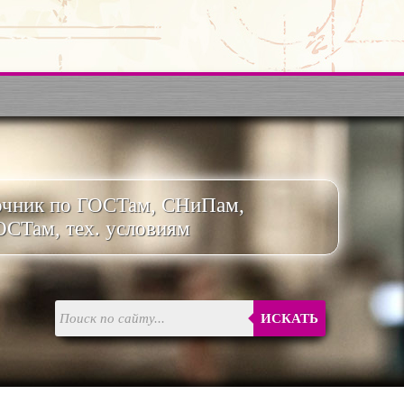
очник по ГОСТам, СНиПам,
ОСТам, тех. условиям
ИСКАТЬ