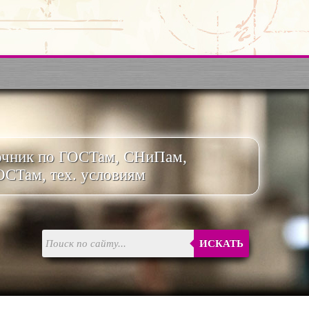
очник по ГОСТам, СНиПам,
ОСТам, тех. условиям
ИСКАТЬ