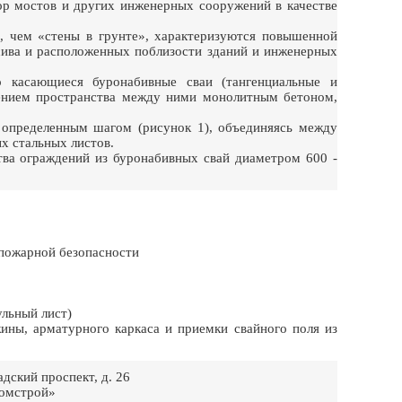
ор мостов и других инженерных сооружений в качестве
ы, чем «стены в грунте», характеризуются повышенной
сива и расположенных поблизости зданий и инженерных
 касающиеся буронабивные сваи (тангенциальные и
нением пространства между ними монолитным бетоном,
с определенным шагом (рисунок 1), объединяясь между
х стальных листов.
тва ограждений из буронабивных свай диаметром 600 -
 пожарной безопасности
льный лист)
ины, арматурного каркаса и приемки свайного поля из
ский проспект, д. 26
ромстрой»