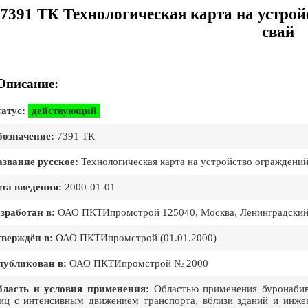
7391 ТК Технологическая карта на устро
свай
Описание:
атус:
действующий
означение:
7391 ТК
звание русское:
Технологическая карта на устройство ограждений
та введения:
2000-01-01
зработан в:
ОАО ПКТИпромстрой 125040, Москва, Ленинградский п
верждён в:
ОАО ПКТИпромстрой (01.01.2000)
публикован в:
ОАО ПКТИпромстрой № 2000
бласть и условия применения:
Областью применения буронабивн
иц с интенсивным движением транспорта, вблизи зданий и инже