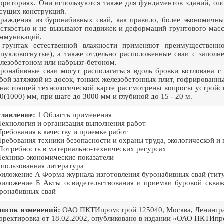
рриториях. Они используются также для фундаментов зданий, оп
сущих конструкций.
раждения из буронабивных свай, как правило, более экономичн
сткостью и не вызывают подвижек и деформаций грунтового мас
ммуникаций.
грунтах естественной влажности применяют преимущественно
пукловогнутые), а также отдельно расположенные сваи с запол
лезобетоном или набрызг-бетоном.
ронабивные сваи могут располагаться вдоль бровки котлована 
бой затяжкой из досок, тонких железобетонных плит, гофрированны
настоящей технологической карте рассмотрены вопросы устройс
0(1000) мм, при шаге до 3000 мм и глубиной до 15 - 20 м.
лавление:
1 Область применения
Технология и организация выполнения работ
Требования к качеству и приемке работ
Требования техники безопасности и охраны труда, экологической и
Потребность в материально-технических ресурсах
Технико-экономические показатели
пользованная литература
иложение А Форма журнала изготовления буронабивных свай (титу
иложение Б Акты освидетельствования и приемки буровой скваж
ронабивных свай
писок изменений:
ОАО ПКТИпромстрой 125040, Москва, Ленинград
рректировка от 18.02.2002, опубликовано в издании «ОАО ПКТИп