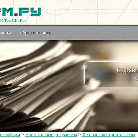
ГОСТов, СНиПов
вости
обратная связь
Справ
остинформ
>
Нормативные документы
>
Технология строительства