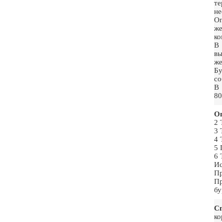
те
не
Ог
же
ко
В 
вы
же
Бу
со
В 
80
Ог
2 
3 
4 
5 
6 
Ис
Пр
Пр
бу
С
ко