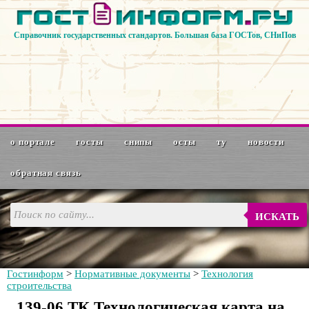
Справочник государственных стандартов. Большая база ГОСТов, СНиПов
о портале
госты
снипы
осты
ту
новости
обратная связь
ИСКАТЬ
Гостинформ
>
Нормативные документы
>
Технология
строительства
139-06 ТК Технологическая карта на