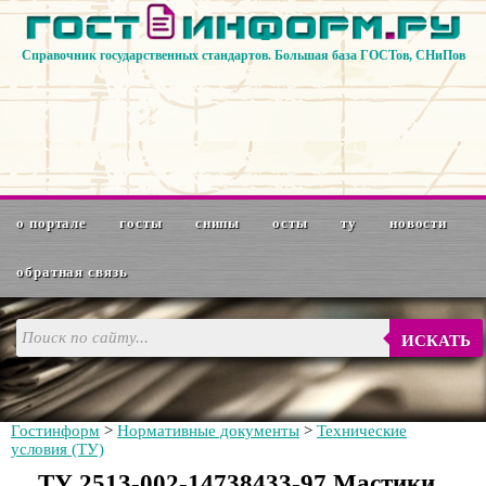
Справочник государственных стандартов. Большая база ГОСТов, СНиПов
о портале
госты
снипы
осты
ту
новости
обратная связь
ИСКАТЬ
Гостинформ
>
Нормативные документы
>
Технические
условия (ТУ)
ТУ 2513-002-14738433-97 Мастики