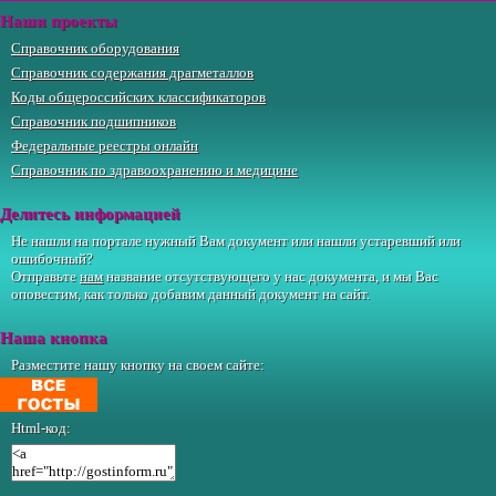
Наши проекты
Справочник оборудования
Справочник содержания драгметаллов
Коды общероссийских классификаторов
Справочник подшипников
Федеральные реестры онлайн
Справочник по здравоохранению и медицине
Делитесь информацией
Не нашли на портале нужный Вам документ или нашли устаревший или
ошибочный?
Отправьте
нам
название отсутствующего у нас документа, и мы Вас
оповестим, как только добавим данный документ на сайт.
Наша кнопка
Разместите нашу кнопку на своем сайте:
Html-код: